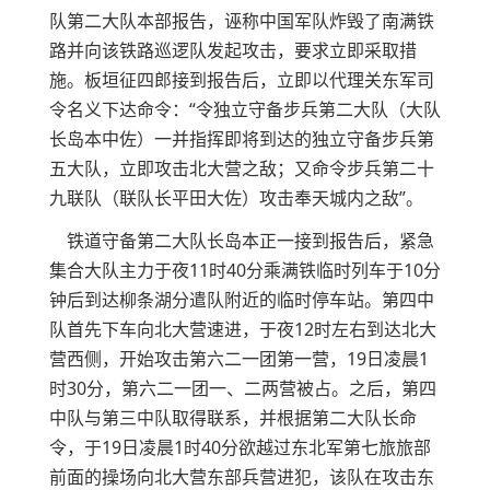
队第二大队本部报告，诬称中国军队炸毁了南满铁
路并向该铁路巡逻队发起攻击，要求立即采取措
施。板垣征四郎接到报告后，立即以代理关东军司
令名义下达命令：“令独立守备步兵第二大队（大队
长岛本中佐）一并指挥即将到达的独立守备步兵第
五大队，立即攻击北大营之敌；又命令步兵第二十
九联队（联队长平田大佐）攻击奉天城内之敌”。
铁道守备第二大队长岛本正一接到报告后，紧急
集合大队主力于夜11时40分乘满铁临时列车于10分
钟后到达柳条湖分遣队附近的临时停车站。第四中
队首先下车向北大营速进，于夜12时左右到达北大
营西侧，开始攻击第六二一团第一营，19日凌晨1
时30分，第六二一团一、二两营被占。之后，第四
中队与第三中队取得联系，并根据第二大队长命
令，于19日凌晨1时40分欲越过东北军第七旅旅部
前面的操场向北大营东部兵营进犯，该队在攻击东