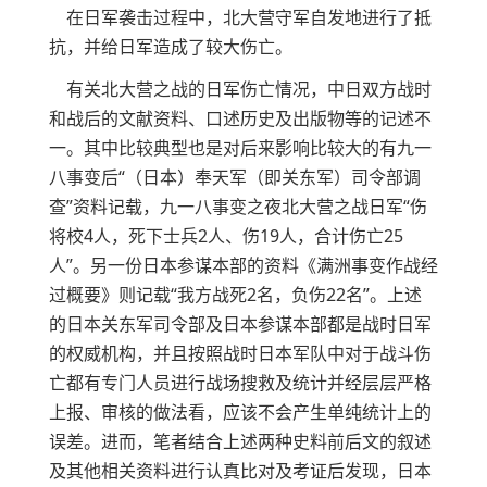
在日军袭击过程中，北大营守军自发地进行了抵
抗，并给日军造成了较大伤亡。
有关北大营之战的日军伤亡情况，中日双方战时
和战后的文献资料、口述历史及出版物等的记述不
一。其中比较典型也是对后来影响比较大的有九一
八事变后“（日本）奉天军（即关东军）司令部调
查”资料记载，九一八事变之夜北大营之战日军“伤
将校4人，死下士兵2人、伤19人，合计伤亡25
人”。另一份日本参谋本部的资料《满洲事变作战经
过概要》则记载“我方战死2名，负伤22名”。上述
的日本关东军司令部及日本参谋本部都是战时日军
的权威机构，并且按照战时日本军队中对于战斗伤
亡都有专门人员进行战场搜救及统计并经层层严格
上报、审核的做法看，应该不会产生单纯统计上的
误差。进而，笔者结合上述两种史料前后文的叙述
及其他相关资料进行认真比对及考证后发现，日本