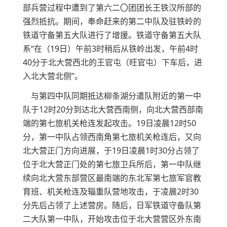
部兵营过程中遭到了第六二〇团团长王铁汉所部的
强烈抵抗。期间，奉命赶来的第二中队及驻铁岭的
铁道守备第五大队进行了增援。铁道守备第五大队
系“在（19日）午前3时稍后从铁岭出发，午前4时
40分于北大营西北的王官屯（旺官屯）下车后，进
入北大营北侧”。
与第四中队同期抵达柳条湖分遣队附近的第一中
队于12时20分到达北大营西南侧，向北大营西部南
端的第七旅机关枪连发起攻击。19日凌晨12时50
分，第一中队占领西南角第七旅机关枪连后，又向
北大营正门方向进展，于19日凌晨1时30分占领了
位于北大营正门处的第七旅卫兵所后，第一中队继
续向北大营东部营区最南端的东北军第七旅军官教
育班、机关枪连及辎重队营地攻击，于凌晨2时30
分先后占领了上述营房。随后，日军铁道守备队第
二大队第一中队，开始攻击位于北大营营区外东南