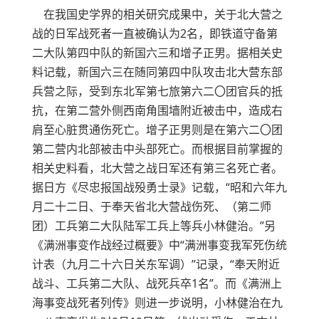
在我国史学界的相关研究成果中，关于北大营之
战的日军战死者一直被确认为2名，即铁道守备第
二大队第四中队的新国六三和增子正男。据相关史
料记载，新国六三在随同第四中队攻击北大营东部
兵营之际，受到东北军第七旅第六二〇团官兵的抵
抗，在第二营外侧西南角围墙附近被击中，造成右
肩至心脏贯通伤死亡。增子正男则是在第六二〇团
第二营内北部被击中头部死亡。而根据目前掌握的
相关史料看，北大营之战日军还有第三名死亡者。
据日方《尽忠报国战殁勇士录》记载，“昭和六年九
月二十二日、于奉天省北大营战伤死、（第二师
团）工兵第二大队陆军工兵上等兵小林健治。”另
《满洲事变作战经过概要》中“满洲事变我军死伤统
计表（九月二十六日关东军调）”记录，“奉天附近
战斗、工兵第二大队、战死兵卒1名”。而《满洲上
海事变战死者列传》则进一步说明，小林健治在九