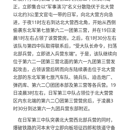
正，立即集合以“军事演习”名义分散隐伏于北大营
以北约3公里文官屯一带的日军，向北大营方向急
进，于夜11时左右到达北大营西北角，开始从西侧
偷袭东北军第七旅第六二一团第三营，并在19日凌
晨1时左右占领了该营营房。之后，在1时30分左右
该队与第四中队取得联系后，“受大队长命令，扫荡
北部兵营，立即进入兵营东端”。于是，该队继续向
位于第六二一团第三营北面的第六一九团第三营发
起攻击，占领该营后转而向东陆续袭击位于北大营
北部的东北军第七旅汽车队、骑兵队、迫击炮厂、
弹药库、第六二〇团团本部及第三营等各兵营。19
日凌晨3时左右，日军第三中队占领位于北大营营
区内东北端的第六二〇团第三营营房后，于凌晨3
时30分到达第六一九团兵营东部附近。
在日军第三中队突袭北大营西北部兵营的同时，
爆破铁路的河本末守立即向板垣征四郎和铁道守备