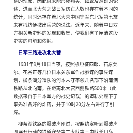
整的现象，因此尚未能形成翔实、细致及准确的论
述，进而北大营之战日军伤亡人数也存在着不同的
统计；同时还存在着北大营中国守军东北军第七旅
未有抵抗便撤出兵营的说法。近年来，随着中日双
方相关新史料的发现和收集，使我们有了厘清这段
史实的可能和依据。
日军三路进攻北大营
1931年9月18日当夜，按照板垣征四郎、石原莞
尔、花谷正等几位日本关东军作战参谋的事先谋
划，柳条湖分遣队的河本末守率领几名部下沿南满
铁路从北向南，在距离北大营西侧铁路500米（此
数据来自于日本军方的战史记载）的道轨处埋下了
事先准备好的炸药，并于10时20分左右进行了引
爆。
柳条湖铁路的爆破声刚过，按照约定听到爆破声
即展开行动的铁道守备第二大队第三中队长川岛