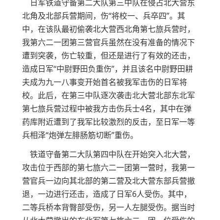
日军铁道守备第二大队第三中队在侵占北大营东
北角及北部兵营期间，伤“将校一、兵卒四”。其
中，在该队最初偷袭北大营西北角第七旅兵营时，
我第六二一团第三营官兵虽然在没有准备的情况下
遭到突袭，伤亡较重，但还是进行了有效的还击，
造成日军“中尉野田负重伤”，并且该名中尉野田耕
夫成为九一八事变开始首名被我军击伤的日军将
校。此后，在第三中队逐次袭击北大营北部东北军
第七旅兵营过程中被我方击伤兵士4名，其中在弹
药库附近遭到了我军比较激烈的反击，至日军一等
兵相泽“炮弹左腓肠筋切断”重伤。
铁道守备第二大队第四中队在开始突入北大营，
攻击位于西部的第七旅六二一团第一营时，我第一
营官兵一边向其北部的第二营及北大营东部兵营撤
退，一边进行还击，造成了日军6人受伤。其中，
二等兵桥本背臀部受伤，另一人左腿受伤。据当时