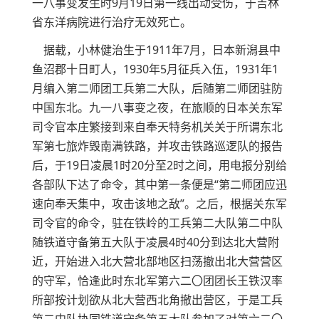
一八事变发生时9月19日第一线出动受伤，于吉林
省东洋病院进行治疗无效死亡。
据载，小林健治生于1911年7月，日本新潟县中
鱼沼郡十日町人，1930年5月征兵入伍，1931年1
月编入第二师团工兵第二大队，后随第二师团驻防
中国东北。九一八事变之夜，在旅顺的日本关东军
司令官本庄繁接到来自奉天特务机关关于所谓东北
军第七旅炸毁南满铁路，并攻击铁路巡逻队的报告
后，于19日凌晨1时20分至2时之间，用电报分别给
各部队下达了命令，其中第一条便是“第二师团应迅
速向奉天集中，攻击该地之敌”。之后，根据关东军
司令官的命令，驻在铁岭的工兵第二大队第二中队
随铁道守备第五大队于凌晨4时40分到达北大营附
近，开始进入北大营北部地区扫荡撤出北大营营区
的守军，恰逢此时东北军第六二〇团团长王铁汉率
所部按计划欲从北大营西北角撤出营区，于是工兵
第二中队协同铁道守备第五大队参加了对第六二〇