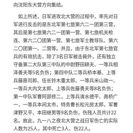
向沈阳东大营方向集结。
如上所述，日军进攻北大营的过程中，率先对日
军进行反击的是东北军第七旅第六二一团第三营，
其后是第七旅第六二一团第一营、第七旅机关枪
连、第六二〇团第一营、第七旅军士教导队、第六
二〇团第一、二营等。并且，由于东北军第七旅官
兵的有效抗击，除了3名日军被击毙外，还有独立
守备第二大队第三中队的中尉野田耕夫、一等兵相
泽善夫等5名负伤；第四中队二等兵桥本基、上等
兵藤原司郎、伍长铃木重太郎、一等兵米山政一、
一等兵大内文太郎、上等兵佐藤勇夫等8名负伤；
第一中队军曹阿部修二，上等兵清水德平、高桥广
一，一等兵本间太市，特务曹长松元房太郎，军曹
津野又平、本田继男等9名负伤，伤残人员共计22
名。故此，九一八之夜北大营之战日军伤亡的实际
人数为25人，其中死亡3人、伤22人。