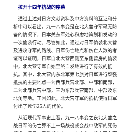
拉开十四年抗战的序幕
通过上述对日方文献资料及中方资料的互证和分
析中可以看出，九一八事变是在北大营守军毫无防
备的情况下，日本关东军处心积虑地策划和发动的
一次偷袭行动。尽管如此，通过对日军偷袭北大营
及进攻守军的路线、日军伤亡地点和伤亡人数的考
证可以证明，日军自北大营西侧至东侧营房的偷袭
中，北大营守军自始至终自发地进行了有效的抵
抗。其中，北大营内东北军第七旅对日军进行顽强
抵抗的主要地点一为西部兵营北部、中部和南部，
二为北部兵营中部，三为东部兵营南部、中部及东
北角等地。正因如此，北大营守军的抵抗使得日军
付出了死伤25人的代价。
从近现代军事史上看，九一八事变之夜北大营之
战日军的伤亡算不上一场战役或会战中敌军的死伤