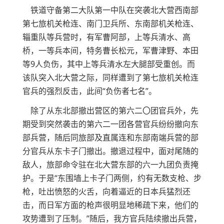
铁道守备第二大队第一中队在突袭北大营西南部
第七旅机关枪连、南门卫兵所、东南部机关枪连、
辎重队等兵营时，有军曹阿部，上等兵清水、高
桥，一等兵本间，特务曹长松元，军曹津野、本田
等9人负伤，其中上等兵清水左大腿部受重创。而
该队突入北大营之际，同样遭到了第七旅机关枪连
官兵的强烈反击，此间“负伤者七名”。
除了从东北部撤出营区的第六二〇团官兵外，先
期受到突然袭击的第六二一团各营官兵纷纷撤向东
部兵营，随后同旅部及直属连和东部南端兵营的部
分官兵从东卡子门撤出。撤退过程中，面对尾随的
敌人，旅部命令驻在北大营东部的六一九团负责掩
护。于是“东围墙上卡子门两侧，约有无数支枪、步
枪，吐出愤怒的火舌，向着逼近的日本兵猛烈还
击，而日军方面的枪声很明显地稀疏下来，他们的
攻势遭到了压制。”随后，我方官兵陆续撤出兵营，