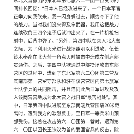
从北大营撤出的东北军第七旅六二一团一位受伤的
阎排长回忆：“日本人已经攻进来了，一个日本军官
正举刀向我砍来，我一闪身躲过去，顺势夺下了他
的战刀。当时我们没来得及拿武器，我用这把战刀
连续砍倒三四个鬼子后就冲出来了，在一片机枪扫
射中，后背中弹了。”另外，第四中队在突入北大营
之际，为了利用火光进行战场照明以利进攻，伍长
铃木奉命在北大营一角点火时被击中造成左侧肩部
贯通伤。之后，第四中队欲通过中部操场攻击东部
营区的过程中，遭到了东北军第六二〇团第二营及
其南部第一营留守部队和驻在该营营区内第七旅军
士队学兵的共同阻击，并且连同此后日军进攻及攻
入该两营营地成为北大营之战日军“最苦战处”。其
中，日军第四中队进展至东部南端兵营围墙20米距
离时，遭到我方的激烈反击，至日军一等兵米山颈
部受伤。接着在攻击第六二〇团第二营时，遭到第
六二〇团以团长王铁汉为首的爱国官兵的反击，除