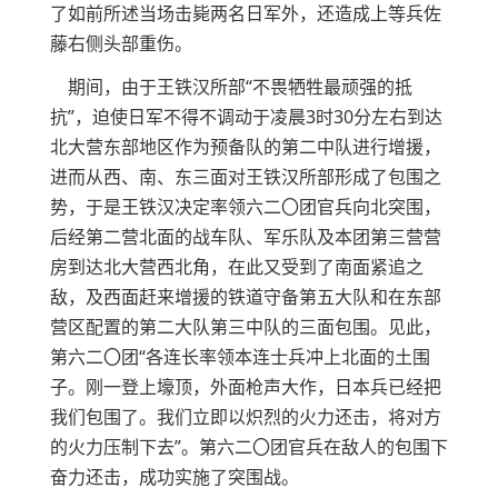
了如前所述当场击毙两名日军外，还造成上等兵佐
藤右侧头部重伤。
期间，由于王铁汉所部“不畏牺牲最顽强的抵
抗”，迫使日军不得不调动于凌晨3时30分左右到达
北大营东部地区作为预备队的第二中队进行增援，
进而从西、南、东三面对王铁汉所部形成了包围之
势，于是王铁汉决定率领六二〇团官兵向北突围，
后经第二营北面的战车队、军乐队及本团第三营营
房到达北大营西北角，在此又受到了南面紧追之
敌，及西面赶来增援的铁道守备第五大队和在东部
营区配置的第二大队第三中队的三面包围。见此，
第六二〇团“各连长率领本连士兵冲上北面的土围
子。刚一登上壕顶，外面枪声大作，日本兵已经把
我们包围了。我们立即以炽烈的火力还击，将对方
的火力压制下去”。第六二〇团官兵在敌人的包围下
奋力还击，成功实施了突围战。