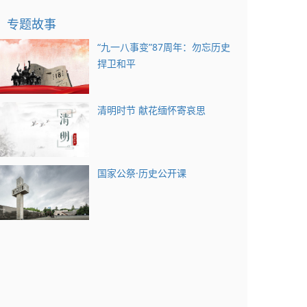
专题故事
“九一八事变”87周年：勿忘历史
捍卫和平
清明时节 献花缅怀寄哀思
国家公祭·历史公开课