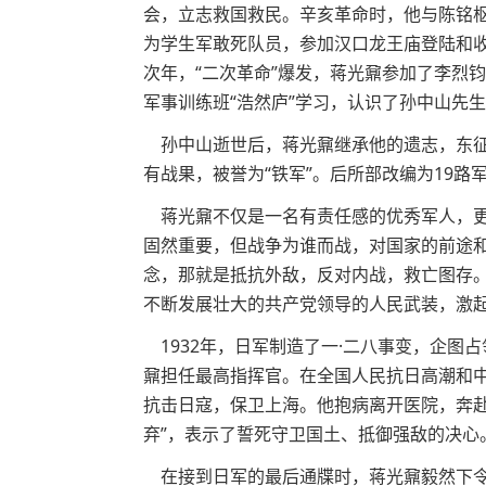
会，立志救国救民。辛亥革命时，他与陈铭
为学生军敢死队员，参加汉口龙王庙登陆和收
次年，“二次革命”爆发，蒋光鼐参加了李烈
军事训练班“浩然庐”学习，认识了孙中山先
孙中山逝世后，蒋光鼐继承他的遗志，东征
有战果，被誉为“铁军”。后所部改编为19路
蒋光鼐不仅是一名有责任感的优秀军人，更
固然重要，但战争为谁而战，对国家的前途
念，那就是抵抗外敌，反对内战，救亡图存。
不断发展壮大的共产党领导的人民武装，激
1932年，日军制造了一·二八事变，企图
鼐担任最高指挥官。在全国人民抗日高潮和
抗击日寇，保卫上海。他抱病离开医院，奔赴
弃”，表示了誓死守卫国土、抵御强敌的决心
在接到日军的最后通牒时，蒋光鼐毅然下令