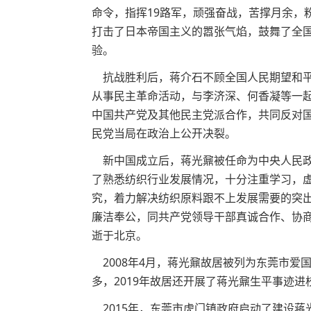
命令，指挥19路军，顽强奋战，苦撑月余，
打击了日本帝国主义的嚣张气焰，鼓舞了全
验。
抗战胜利后，蒋介石不顾全国人民期望和平的
从事民主革命活动，与李济深、何香凝等一
中国共产党及其他民主党派合作，共同反对国
民党当局在政治上公开决裂。
新中国成立后，蒋光鼐被任命为中央人民政
了熟悉纺织行业发展情况，十分注重学习，
究，着力解决纺织原料跟不上发展需要的突
廉洁奉公，同共产党领导干部真诚合作、协商
逝于北京。
2008年4月，蒋光鼐故居被列为东莞市爱
多，2019年故居还开展了蒋光鼐生平事迹
2015年，东莞市虎门镇政府启动了建设蒋