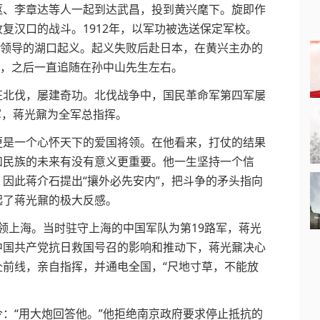
枢、李章达等人一起到达武昌，投到黄兴麾下。旋即作
复汉口的战斗。1912年，以军功被选送保定军校。
钧领导的湖口起义。起义失败后赴日本，在黄兴主办的
生，之后一直追随在孙中山先生左右。
北伐，屡建奇功。北伐战争中，国民革命军第四军屡
军，蒋光鼐为全军总指挥。
是一个心怀天下的爱国将领。在他看来，打仗的结果
和民族的未来有没有意义更重要。他一生坚持一个信
因此蒋介石提出“攘外必先安内”，把斗争的矛头指向
起了蒋光鼐的极大反感。
占领上海。当时驻守上海的中国军队为第19路军，蒋光
中国共产党抗日救国号召的影响和推动下，蒋光鼐决心
前线，亲自指挥，并通电全国，“尺地寸草，不能放
。
：“用大炮回答他。”他拒绝南京政府要求停止抵抗的