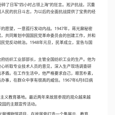
粉碎了日军“四小时占领上海”的狂言。淞沪抗战，沉重
国人民的抗日斗志，为以后的全面抗战提供了宝贵的经
愿望，一意孤行发动内战。1947年，蒋光鼐秘密
起，共同筹划中国国民党革命委员会的创建工作，并和
民党反动统治。1948年元旦，民革成立，宣告与国
府纺织工业部部长，主管全国纺织工业的生产。他为
虚心听取专业技术人员的意见，深入生产现场调查研
出矛盾。在工作生活中，他严格要求自己，艰苦朴素，
办事，在群众中享有很高的威信。1967年6月8日病
国主义教育基地。最近两年来故居参观的观众越来越
进校园的主题宣传活动。
光鼐博物馆项目，在故居旁打造一个集展示、教育、