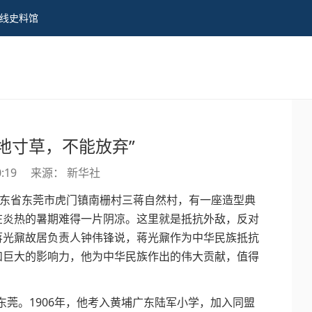
线史料馆
地寸草，不能放弃”
0:19
来源： 新华社
广东省东莞市虎门镇南栅村三蒋自然村，有一座造型典
在炎热的暑期难得一片阴凉。这里就是抵抗外敌，反对
蒋光鼐故居负责人钟伟锋说，蒋光鼐作为中华民族抵抗
和巨大的影响力，他为中华民族作出的伟大贡献，值得
东莞。1906年，他考入黄埔广东陆军小学，加入同盟