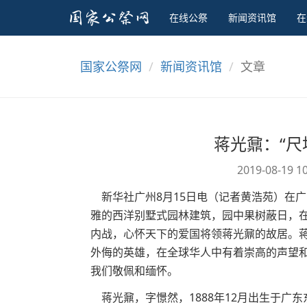
在线公祭
新闻资讯馆
在
国家公祭网
新闻资讯馆
文章
蒋光鼐：“尺
2019-08-19 1
新华社广州8月15日电（记者黄浩苑）在
雅的西洋别墅式园林建筑，园中果树蔽日，
内战，心怀天下的爱国将领蒋光鼐的故居。
外侮的英雄，在全球华人中有着崇高的声望
我们敬佩和缅怀。
蒋光鼐，字憬然，1888年12月出生于广东