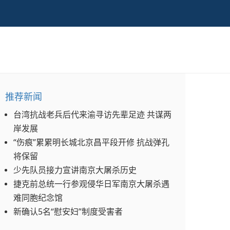
推荐新闻
台湾抗战老兵后代来渝寻访先辈足迹 共谋两
岸发展
“伤痕”累累明长城北京昌平段开修 抗战弹孔
将保留
少先队员接力宣讲南京大屠杀历史
捷克前总统一行参观侵华日军南京大屠杀遇
难同胞纪念馆
新确认5名“慰安妇”制度受害者