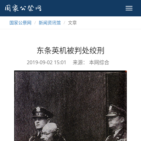
Toggl
navig
国家公祭网
新闻资讯馆
文章
东条英机被判处绞刑
2019-09-02 15:01
来源： 本网综合