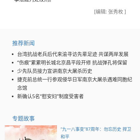
[编辑: 张秀枚 ]
推荐新闻
台湾抗战老兵后代来渝寻访先辈足迹 共谋两岸发展
“伤痕”累累明长城北京昌平段开修 抗战弹孔将保留
少先队员接力宣讲南京大屠杀历史
捷克前总统一行参观侵华日军南京大屠杀遇难同胞纪
念馆
新确认5名“慰安妇”制度受害者
专题故事
“九一八事变”87周年：勿忘历史 捍卫
和平