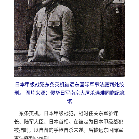
日本甲级战犯东条英机被远东国际军事法庭判处绞
刑。
图片来源：侵华日军南京大屠杀遇难同胞纪念
馆
东条英机，日本甲级战犯，战时任关东军参谋
长、陆军大臣、日本首相。在被定为日本甲级战犯
被捕时，以自备的手枪自杀未遂。后被远东国际军
事法庭判处绞刑。