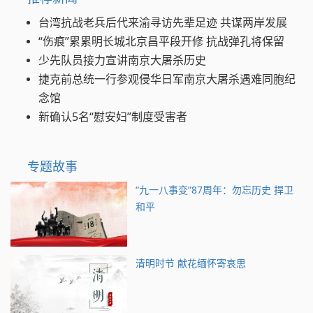
台湾抗战老兵后代来渝寻访先辈足迹 共谋两岸发展
“伤痕”累累明长城北京昌平段开修 抗战弹孔将保留
少先队员接力宣讲南京大屠杀历史
捷克前总统一行参观侵华日军南京大屠杀遇难同胞纪
念馆
新确认5名“慰安妇”制度受害者
专题故事
“九一八事变”87周年：勿忘历史 捍卫
和平
清明时节 献花缅怀寄哀思