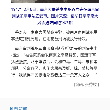
1947年2月6日，南京大屠杀案主犯谷寿夫在南京审
判战犯军事法庭受审
。图片来源：侵华日军南京大
屠杀遇难同胞纪念馆
谷寿夫，南京大屠杀案主犯，被南京审判战犯军
事法庭判处死刑，在雨花台刑场被执行枪决。
南京审判战犯军事法庭对战犯谷寿夫的判决书中
指出： “被告既系会攻南京之高级将领，因遭守军
猛烈抵抗。乃于陷城后，会和中岛、牛岛、末松等
部队，分窜各区，实施大屠杀及奸、掠、焚烧等暴
行，我被俘军民惨遭杀戮者达三十余万人之众......”
[编辑: 张秀枚 ]
推荐新闻