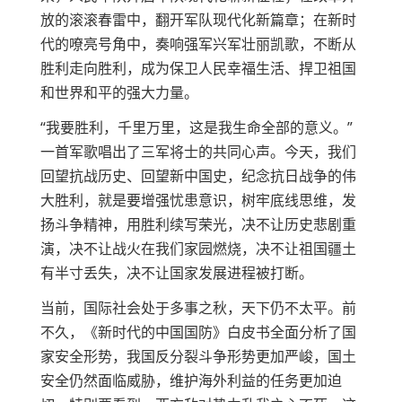
放的滚滚春雷中，翻开军队现代化新篇章；在新时
代的嘹亮号角中，奏响强军兴军壮丽凯歌，不断从
胜利走向胜利，成为保卫人民幸福生活、捍卫祖国
和世界和平的强大力量。
“我要胜利，千里万里，这是我生命全部的意义。”
一首军歌唱出了三军将士的共同心声。今天，我们
回望抗战历史、回望新中国史，纪念抗日战争的伟
大胜利，就是要增强忧患意识，树牢底线思维，发
扬斗争精神，用胜利续写荣光，决不让历史悲剧重
演，决不让战火在我们家园燃烧，决不让祖国疆土
有半寸丢失，决不让国家发展进程被打断。
当前，国际社会处于多事之秋，天下仍不太平。前
不久，《新时代的中国国防》白皮书全面分析了国
家安全形势，我国反分裂斗争形势更加严峻，国土
安全仍然面临威胁，维护海外利益的任务更加迫