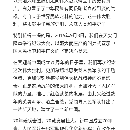
以来陷入深重危机走向伟大复兴确立了历史转折
点，充分显示了中华民族有同侵略者血战到底的气
概，有自立于世界民族之林的能力。这一伟大胜
利，将永载中华民族史册，永载人类和平史册！
特别值得一提的是，2015年9月3日，我们在天安门
隆重举行纪念大会，以盛大而庄严的阅兵式宣示中
国人民捍卫和平正义的坚定决心意志。
在喜迎新中国成立70周年的日子里，我们再次纪念
这次伟大胜利，更加深切地感受到人民军队的丰功
伟绩，更加深刻地感受到伟大抗战精神的弥足珍
贵。正是这场战争的伟大胜利，更加壮大了人民军
队的力量，推动了红色武装的发展。由此又经过数
年的英勇斗争、浴血奋战，党领导人民军队打出了
一片新天地，建立了一个新中国。
70年砥砺奋进，70载发展壮大。新中国成立70年
来，人民军队开启军队现代化崭新征程；在改革开