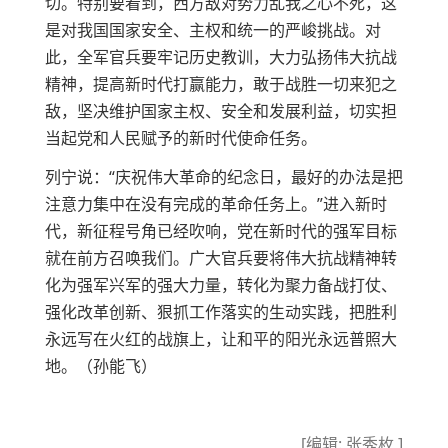
切。特别要看到，西方敌对势力乱我之心不死，这
是对我国国家安全、主权和统一的严峻挑战。对
此，全军官兵要牢记历史教训，大力弘扬伟大抗战
精神，提高新时代打赢能力，敢于战胜一切来犯之
敌，坚决维护国家主权、安全和发展利益，切实担
当起党和人民赋予的新时代使命任务。
列宁说：“庆祝伟大革命的纪念日，最好的办法是把
注意力集中在没有完成的革命任务上。”进入新时
代，新征程号角已经吹响，党在新时代的强军目标
就在前方召唤我们。广大官兵要将伟大抗战精神转
化为强军兴军的强大力量，转化为聚力备战打仗、
强化改革创新、狠抓工作落实的生动实践，把胜利
永远写在火红的战旗上，让和平的阳光永远普照大
地。（孙能飞）
[编辑: 张秀枚 ]