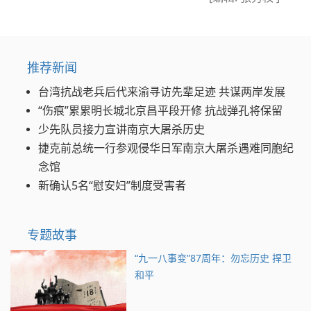
推荐新闻
台湾抗战老兵后代来渝寻访先辈足迹 共谋两岸发展
“伤痕”累累明长城北京昌平段开修 抗战弹孔将保留
少先队员接力宣讲南京大屠杀历史
捷克前总统一行参观侵华日军南京大屠杀遇难同胞纪
念馆
新确认5名“慰安妇”制度受害者
专题故事
“九一八事变”87周年：勿忘历史 捍卫
和平