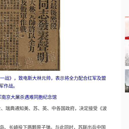
最后一战》，致电斯大林元帅，表示将全力配合红军及盟
军作战。
军南京大屠杀遇难同胞纪念馆
瑞士、瑞典通知美、苏、英、中各国政府，决定接受《波
广岛、长崎投下两颗原子弹。与此同时，苏联出兵中国