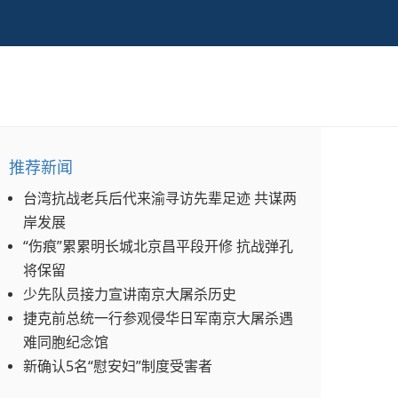
推荐新闻
台湾抗战老兵后代来渝寻访先辈足迹 共谋两
岸发展
“伤痕”累累明长城北京昌平段开修 抗战弹孔
将保留
少先队员接力宣讲南京大屠杀历史
捷克前总统一行参观侵华日军南京大屠杀遇
难同胞纪念馆
新确认5名“慰安妇”制度受害者