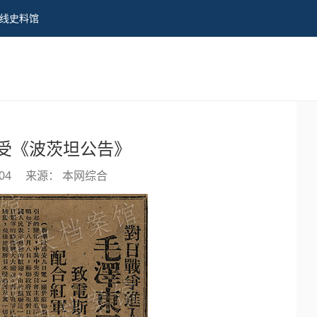
线史料馆
受《波茨坦公告》
:04
来源： 本网综合