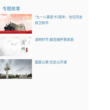
专题故事
“九一八事变”87周年：勿忘历史
捍卫和平
清明时节 献花缅怀寄哀思
国家公祭·历史公开课