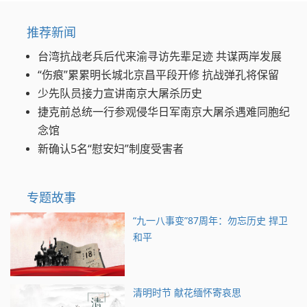
推荐新闻
台湾抗战老兵后代来渝寻访先辈足迹 共谋两岸发展
“伤痕”累累明长城北京昌平段开修 抗战弹孔将保留
少先队员接力宣讲南京大屠杀历史
捷克前总统一行参观侵华日军南京大屠杀遇难同胞纪
念馆
新确认5名“慰安妇”制度受害者
专题故事
“九一八事变”87周年：勿忘历史 捍卫
和平
清明时节 献花缅怀寄哀思