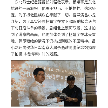
东北烈士纪念馆馆长刘强敏表示，杨靖宇是东北
抗联的一面旗帜。他勇于担当、不怕牺牲、信念坚
定，为了拯救民族危亡奉献了一切。据导演吕小龙
介绍，为了真实还原杨靖宇在零下40度的极寒天气
下与日寇斗争的场景，剧组北上漠河取景，这才拍
到了满意的画面，也更加体会到了杨靖宇在冰天雪
地、弹尽粮绝的情况下仍抗战到底的不屈精神。吕
小龙还向侵华日军南京大屠杀遇难同胞纪念馆捐赠
了拍摄《杨靖宇》时的戏服。