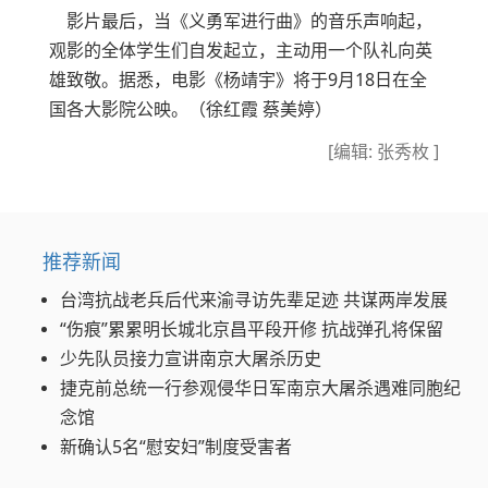
影片最后，当《义勇军进行曲》的音乐声响起，
观影的全体学生们自发起立，主动用一个队礼向英
雄致敬。据悉，电影《杨靖宇》将于9月18日在全
国各大影院公映。（徐红霞 蔡美婷）
[编辑: 张秀枚 ]
推荐新闻
台湾抗战老兵后代来渝寻访先辈足迹 共谋两岸发展
“伤痕”累累明长城北京昌平段开修 抗战弹孔将保留
少先队员接力宣讲南京大屠杀历史
捷克前总统一行参观侵华日军南京大屠杀遇难同胞纪
念馆
新确认5名“慰安妇”制度受害者