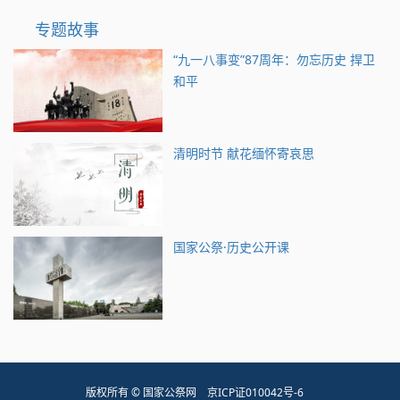
专题故事
“九一八事变”87周年：勿忘历史 捍卫
和平
清明时节 献花缅怀寄哀思
国家公祭·历史公开课
版权所有 © 国家公祭网
京ICP证010042号-6