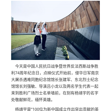
今天是中国人民抗日战争暨世界反法西斯战争胜
利74周年纪念日，点映仪式开始前，侵华日军南京
大屠杀遇难同胞纪念馆馆长张建军、东北烈士纪念
馆馆长刘强敏、导演吕小龙以及两名学生代表一起
来到胜利广场烈士名单墙前，在刻有杨靖宇的名字
处敬献鲜花，缅怀英雄。
杨靖宇是“100位为新中国成立作出突出贡献的英