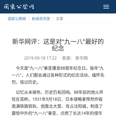
Toggl
navig
国家公祭网
新闻资讯馆
文章
新华网评：这是对“九一八”最好的
纪念
2019-09-18 17:22
来源： 新华网
今天是“九一八”事变爆发88周年纪念日。每年“九
一八”，人们都会通过各种形式的纪念活动，缅怀先
烈，铭记历史。
记忆从未褪色，历史仍有回响。88年前的炮火声
犹在耳畔。1931年9月18日，日本侵略者悍然炸毁
南满铁路铁轨、炮轰北大营、攻占沈阳城，制造了
震惊中外的“九一八”事变，点燃了长达14年的侵华