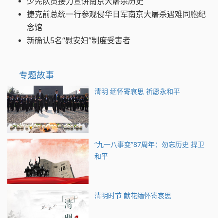
少先队员接力宣讲南京大屠杀历史
捷克前总统一行参观侵华日军南京大屠杀遇难同胞纪
念馆
新确认5名“慰安妇”制度受害者
专题故事
清明 缅怀寄哀思 祈愿永和平
“九一八事变”87周年：勿忘历史 捍卫
和平
清明时节 献花缅怀寄哀思