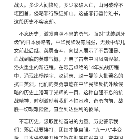
战火。多少人间惨剧，多少家破人亡，山河破碎不
堪回首，侵略罪行铁证如山。这些罪行罄竹难书，
这段历史不容忘却。
不忘历史，激发自强不息的勇气。面对“武装到牙
齿”的日本侵略者，中华民族没有屈服，无数中华儿
女前赴后继、英勇奋斗，向世人展示了不畏强暴、
血战到底的英雄气概，开启了古老中国凤凰涅槃、
浴火重生的新征程。在艰苦卓绝的14年抗战历程
中，涌现出杨靖宇、赵尚志、赵一曼等大批著名的
抗日英烈，他们的英勇事迹在中华民族反抗外敌侵
略的历史上谱写了光辉的一页。这种自强不息的抗
战精神，时刻激励着我们不怕困难、奋勇向前，战
胜一切艰难险阻，直至到达胜利的彼岸。
不忘历史，汲取团结奋进的力量。历史警示我
们：落后就要挨打，团结才能自强。“九一八”事变
后，日本侵略者开始了旨在彻底征服中国、变中国