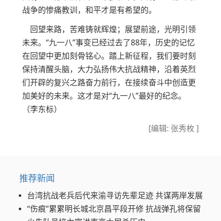
战争的惨痛教训，和平才是有希望的。
回望来路，苦难铸就辉煌；展望前途，光明引领
未来。“九一八”事变已经过去了88年，历史的记忆
在回望中更加刻骨铭心。踏上新征程，我们要时刻
保持清醒头脑，大力弘扬伟大抗战精神，沿着英烈
们开辟的复兴之路奋力前行，在接续奋斗中创造更
加美好的未来。这才是对“九一八”最好的纪念。
（李东标）
[编辑: 张秀枚 ]
推荐新闻
台湾抗战老兵后代来渝寻访先辈足迹 共谋两岸发展
“伤痕”累累明长城北京昌平段开修 抗战弹孔将保留