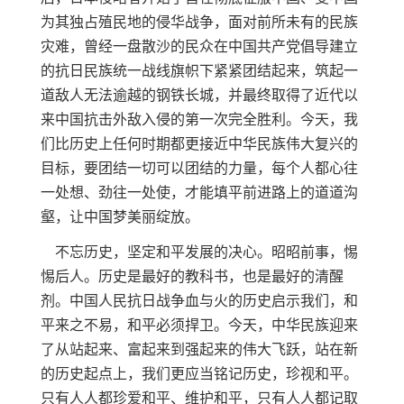
为其独占殖民地的侵华战争，面对前所未有的民族
灾难，曾经一盘散沙的民众在中国共产党倡导建立
的抗日民族统一战线旗帜下紧紧团结起来，筑起一
道敌人无法逾越的钢铁长城，并最终取得了近代以
来中国抗击外敌入侵的第一次完全胜利。今天，我
们比历史上任何时期都更接近中华民族伟大复兴的
目标，要团结一切可以团结的力量，每个人都心往
一处想、劲往一处使，才能填平前进路上的道道沟
壑，让中国梦美丽绽放。
不忘历史，坚定和平发展的决心。昭昭前事，惕
惕后人。历史是最好的教科书，也是最好的清醒
剂。中国人民抗日战争血与火的历史启示我们，和
平来之不易，和平必须捍卫。今天，中华民族迎来
了从站起来、富起来到强起来的伟大飞跃，站在新
的历史起点上，我们更应当铭记历史，珍视和平。
只有人人都珍爱和平、维护和平，只有人人都记取