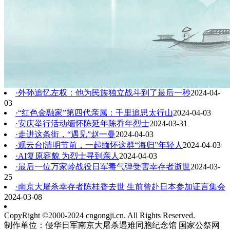
·外孙追忆左权：他为民族独立战斗到了最后一秒
2024-04-
03
·“红色金融家”第四代亲属：千里追思太行山
2024-04-03
·安庆举行活动缅怀陈延年陈乔年烈士
2024-03-31
·走进这条街，“遇见”赵一曼
2024-04-03
·观云台|清明节前，一起缅怀这群“海归”年轻人
2024-04-03
·AI复原容貌 为烈士寻到亲人
2024-04-03
·最后一位万家岭战役日军毒气弹受害幸存者逝世
2024-03-
25
·南京大屠杀幸存者陈桂香去世 生前曾赴日本参加证言集会
2024-03-08
CopyRight ©2000-2024 cngongji.cn. All Rights Reserved.
制作单位：侵华日军南京大屠杀遇难同胞纪念馆 国家公祭网