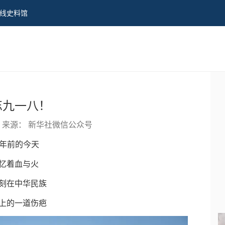
线史料馆
忘九一八！
来源： 新华社微信公众号
1年前的今天
忆着血与火
刻在中华民族
上的一道伤疤