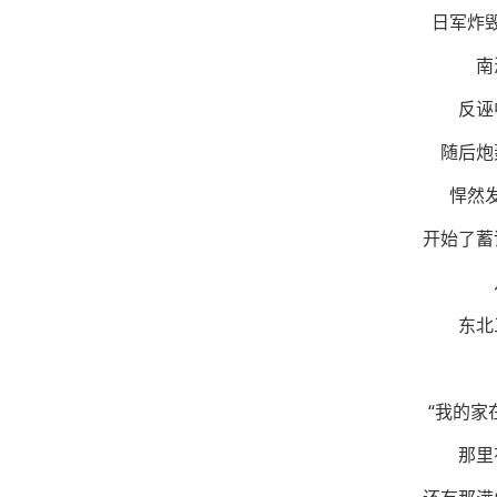
日军炸
南
反诬
随后炮
悍然
开始了蓄
东北
“我的家
那里