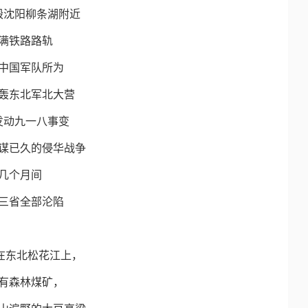
毁沈阳柳条湖附近
满铁路路轨
中国军队所为
轰东北军北大营
发动九一八事变
谋已久的侵华战争
几个月间
三省全部沦陷
在东北松花江上，
有森林煤矿，