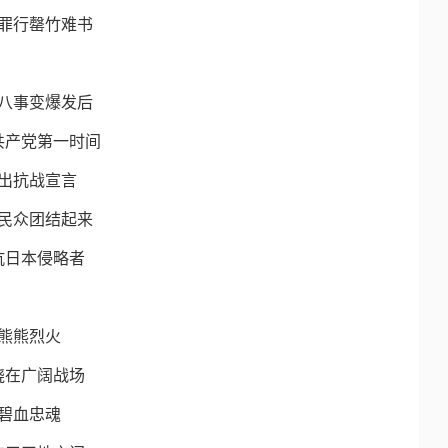
罪行罄竹难书
八事变爆发后
共产党第一时间
出抗战宣言
民众团结起来
抗日本侵略者
熊熊烈火
烧在广阔战场
碧血忠魂