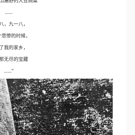
山遍野的大豆高粱
……
八，九一八，
个悲惨的时候，
了我的家乡，
那无尽的宝藏
……”