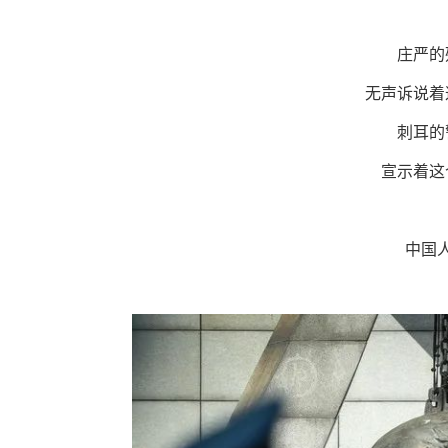
庄严的
无声诉说着
刺耳的
宣示着这
中国