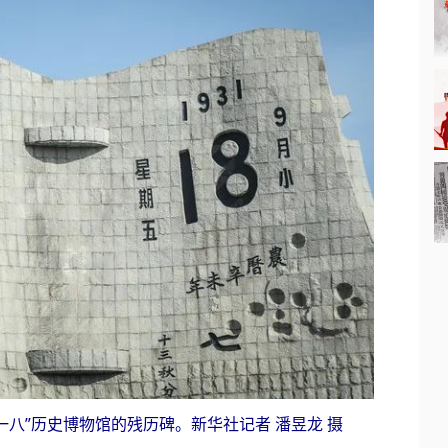
九一八”历史博物馆的残历碑。新华社记者 潘昱龙 摄