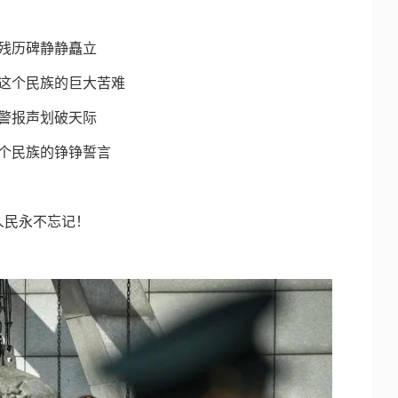
残历碑静静矗立
这个民族的巨大苦难
警报声划破天际
个民族的铮铮誓言
人民永不忘记！