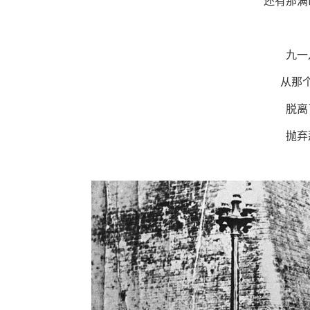
还有那满
九一
从那
脱离
抛弃