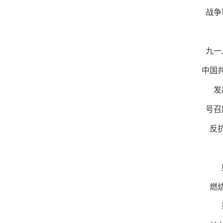
战争
九一
中国
发
号召
反
燃