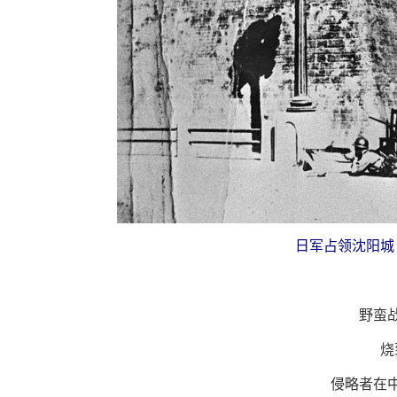
日军占领沈阳城
野蛮
烧
侵略者在