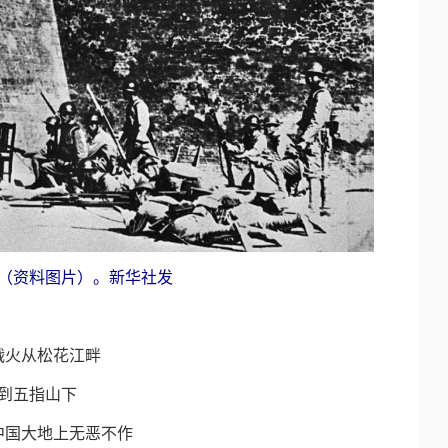
（资料图片）。新华社发
战火从松花江畔
到五指山下
中国大地上无恶不作