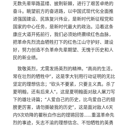
无数先辈筚路蓝缕、披荆斩棘，进行了艰苦卓绝的
奋斗。眺望前方的奋进路，以中国式现代化全面推
进强国建设、民族复兴伟业，是新时代新征程党和
国家的中心任务，是新时代最大的政治。沿着这条
康庄大道开拓前行，我们必须始终赓续红色血脉，
把革命先烈流血牺牲打下的红色江山守护好、建设
好，努力创造不负革命先辈期望、无愧于历史和人
民的新业绩。
致敬英烈，尤需发扬英烈的精神。“高尚的生活，
常在壮烈的牺牲中”，这是李大钊用行动证明的无比
坚定的理想信念；“砍头不要紧，只要主义真。杀了
夏明翰，还有后来人”，这是夏明翰面对敌人屠刀写
下的雄壮诗篇；“人爱自己的历史，比鸟爱自己的翅
膀更厉害，请勿撕破我的历史”，这是面对敌人6天
内9次劝降的瞿秋白作出的铿锵回答……重温革命先
烈的事迹，矢志不渝的理想信念、不怕牺牲的英勇