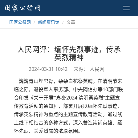
Toggl
navig
国家公祭网
新闻资讯馆
文章
人民网评：缅怀先烈事迹，传承
英烈精神
2024-03-31 10:42
来源： 人民网
巍巍青山埋忠骨，朵朵白花祭英魂。在清明节来
临之际，退役军人事务部、中央网信办等10部门联
合印发《关于开展“铸魂·2024·清明祭英烈”主题宣
传教育活动的通知》，部署开展以缅怀先烈事迹、
传承英烈精神为重点的主题宣传教育活动。通过线
上线下相结合的多种方式，深入营造崇尚英雄、缅
怀先烈、关爱烈属的浓厚氛围。