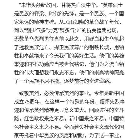
“未惜头颅新故国，甘将热血沃中华。”英雄烈士
是民族的脊梁、时代的先锋，是一个民族、一个国
家永远的精神丰碑。从风雨如晦的革命战争年代，
到以“钢少气多”力克“钢多气少”的抗美援朝战场，
无数革命先烈勇往直前以赴之，用鲜血和生命筑起
了拯救民族危亡、捍卫民族尊严的钢铁长城，用牺
牲和奉献换来了今天我们的美好生活。他们的英雄
事迹和不朽功勋应当被世代铭记，他们为之流血牺
牲的伟大理想我们永志不忘，他们的崇高精神照亮
了一个民族不屈不挠、逐梦前行的奋进道路。
致敬英烈，必须传承英烈的事业。今年是新中国
成立75周年，在这样一个特殊的年份，缅怀先烈事
迹和传承英烈精神更显意义重大。回顾过往的奋斗
路，红色政权来之不易，新中国来之不易，中国特
色社会主义来之不易。全面建设社会主义现代化国
家寄托着中华民族的夙愿和期盼，为了这一事业，