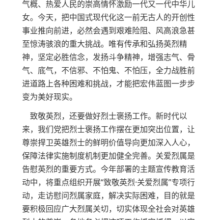
气概、热爱人民的崇高情怀激励一代又一代中华儿
女。今天，把中国式现代化这一前无古人的开创性
事业推向前进，必然会遇到艰难险阻、风高浪急甚
至惊涛骇浪的重大挑战。唯有传承和弘扬英烈精
神，坚定必胜信念，发扬斗争精神，增强志气、骨
气、底气，不信邪、不怕鬼、不怕压，全力战胜前
进道路上各种困难和挑战，才能把宏伟蓝图一步步
变为美好现实。
致敬英烈，还要做好烈士褒扬工作。新时代以
来，我们党把烈士褒扬工作摆在更加突出位置，让
尊崇捍卫英雄烈士的鲜明价值导向更加深入人心，
保障法律实施制度机制更加健全完善。关爱烈属是
告慰英烈的重要方式。今年部署的主题宣传教育活
动中，将重点组织开展“致敬英烈·关爱烈属”专项行
动，走访慰问烈属家庭，解决实际困难，目的就是
要积极回应广大烈属关切，切实体现全社会对英雄