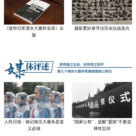
《侵华日军溧水大轰炸实录》出
摄影爱好者寻访百余抗战老兵
版
人民日报：铭记南京大屠杀是道
“国家公祭”，提醒“盟国”不要选
义必须
择性忘却