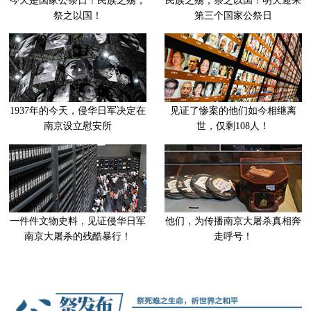
今天是国家公祭日！民族之殇，
民族之殇，祭之以国！明天迎来
祭之以国！
第三个国家公祭日
1937年的今天，侵华日军决定在
见证了惨案的他们如今相继离
南京设立慰安所
世，仅剩108人！
一件件文物史料，见证侵华日军
他们，为传播南京大屠杀真相奔
南京大屠杀的残酷暴行！
走呼号！