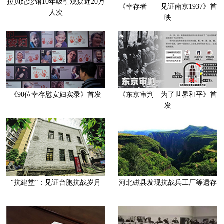
拉贝纪念馆10年吸引观众近20万
《幸存者——见证南京1937》首
人次
映
《90位幸存慰安妇实录》首发
《东京审判—为了世界和平》首
发
“抗建堂”：见证台胞抗战岁月
河北磁县发现抗战兵工厂等遗存